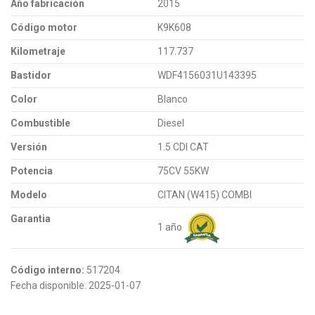
Año fabricación
2015
Código motor
K9K608
Kilometraje
117.737
Bastidor
WDF4156031U143395
Color
Blanco
Combustible
Diesel
Versión
1.5 CDI CAT
Potencia
75CV 55KW
Modelo
CITAN (W415) COMBI
Garantia
1 año
Código interno:
517204
Fecha disponible:
2025-01-07