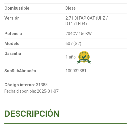
Combustible
Diesel
Versión
2.7 HDi FAP CAT (UHZ /
DT17TED4)
Potencia
204CV 150KW
Modelo
607 (S2)
Garantia
1 año
SubSubAlmacén
100032381
Código interno:
31388
Fecha disponible:
2025-01-07
DESCRIPCIÓN