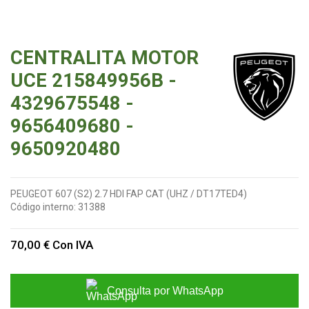
CENTRALITA MOTOR
UCE 215849956B -
4329675548 -
9656409680 -
9650920480
PEUGEOT 607 (S2) 2.7 HDI FAP CAT (UHZ / DT17TED4)
Código interno:
31388
70,00 €
Con IVA
Consulta por WhatsApp