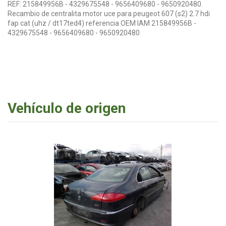
REF: 215849956B - 4329675548 - 9656409680 - 9650920480.
Recambio de centralita motor uce para peugeot 607 (s2) 2.7 hdi
fap cat (uhz / dt17ted4) referencia OEM IAM 215849956B -
4329675548 - 9656409680 - 9650920480
Vehículo de origen