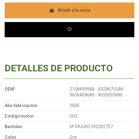
Añadir a la cesta
DETALLES DE PRODUCTO
OEM:
215849956B - 4329675548 -
9656409680 - 9650920480
Año fabricación
2005
Código motor
UHZ
Bastidor
VF39UUHZJ92202757
Color
Gris