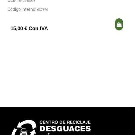
OEM:
6N0945095
Código interno:
637876
15,00 € Con IVA