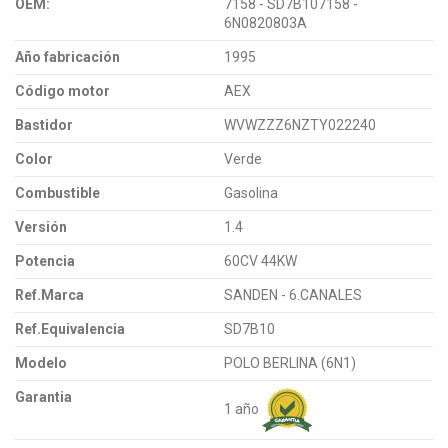
OEM:
7158 - SD7B107158 -
6N0820803A
Año fabricación
1995
Código motor
AEX
Bastidor
WVWZZZ6NZTY022240
Color
Verde
Combustible
Gasolina
Versión
1.4
Potencia
60CV 44KW
Ref.Marca
SANDEN - 6.CANALES
Ref.Equivalencia
SD7B10
Modelo
POLO BERLINA (6N1)
Garantia
1 año