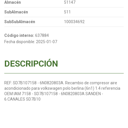
Almacén
51147
SubAlmacén
511
SubSubAlmacén
100034692
Código interno:
637884
Fecha disponible:
2025-01-07
DESCRIPCIÓN
REF: SD7B107158 - 6N0820803A. Recambio de compresor aire
acondicionado para volkswagen polo berlina (6n1) 1.4 referencia
OEM IAM 7158 - SD7B107158 - 6N0820803A SANDEN -
6.CANALES SD7B10