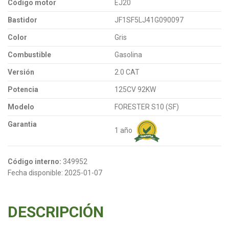
Código motor
EJ20
Bastidor
JF1SF5LJ41G090097
Color
Gris
Combustible
Gasolina
Versión
2.0 CAT
Potencia
125CV 92KW
Modelo
FORESTER S10 (SF)
Garantia
1 año
Código interno:
349952
Fecha disponible:
2025-01-07
DESCRIPCIÓN