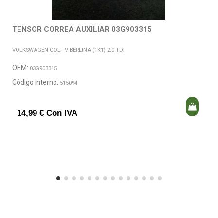
TENSOR CORREA AUXILIAR 03G903315
VOLKSWAGEN GOLF V BERLINA (1K1) 2.0 TDI
OEM:
03G903315
Código interno:
515094
14,99 € Con IVA