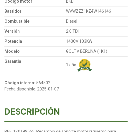
Código motor
BKD
Bastidor
WVWZZZ1KZ4W146146
Combustible
Diesel
Versión
2.0 TDI
Potencia
140CV 103KW
Modelo
GOLF V BERLINA (1K1)
Garantia
1 año
Código interno:
564502
Fecha disponible:
2025-01-07
DESCRIPCIÓN
REF: 1K0199555. Recambio de soporte motor izquierdo para