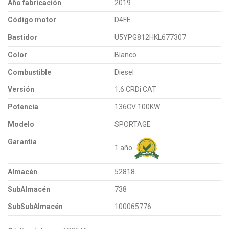
Año fabricación
2019
Código motor
D4FE
Bastidor
U5YPG812HKL677307
Color
Blanco
Combustible
Diesel
Versión
1.6 CRDi CAT
Potencia
136CV 100KW
Modelo
SPORTAGE
Garantia
1 año
Almacén
52818
SubAlmacén
738
SubSubAlmacén
100065776