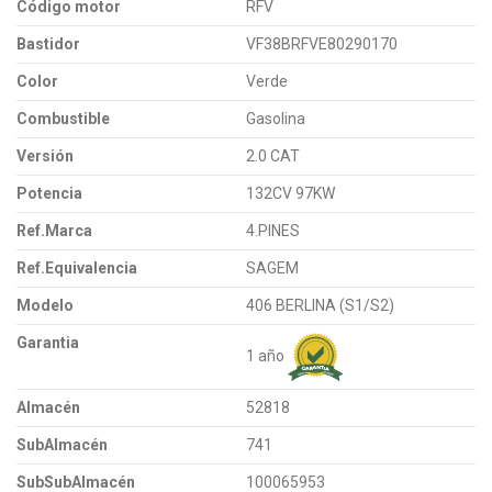
Código motor
RFV
Bastidor
VF38BRFVE80290170
Color
Verde
Combustible
Gasolina
Versión
2.0 CAT
Potencia
132CV 97KW
Ref.Marca
4.PINES
Ref.Equivalencia
SAGEM
Modelo
406 BERLINA (S1/S2)
Garantia
1 año
Almacén
52818
SubAlmacén
741
SubSubAlmacén
100065953