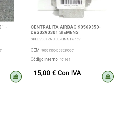
1 -
CENTRALITA AIRBAG 90569350-
PIL
DBS0290301 SIEMENS
B. 
OPEL VECTRA B BERLINA 1.6 16V
OPEL 
OEM:
OEM
01
90569350-DBS0290301
Código interno:
Códi
401964
15,00 € Con IVA
20