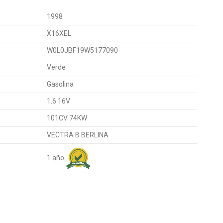
1998
X16XEL
W0L0JBF19W5177090
Verde
Gasolina
1.6 16V
101CV 74KW
VECTRA B BERLINA
1 año