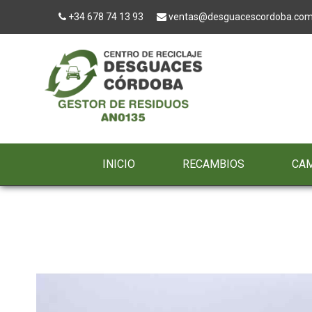
+34 678 74 13 93
ventas@desguacescordoba.co
INICIO
RECAMBIOS
CA