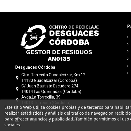
P
Desguaces Córdoba
Ctra. Torrecilla Guadalcázar, Km 12
14130 Guadalcazar (Córdoba)
C/ Juan Bautista Escudero 274
14014 Las Quemadas (Córdoba)
Avda.La Torrecilla, 39
14013 Torrecilla (Córdoba)
Este sitio Web utiliza cookies propias y de terceros para habilit
+34 678 741 393
realizar estadísticas y análisis del tráfico de navegación recibid
para ofrecer anuncios y publicidad. También permitimos el uso 
ventas@desguacescordoba.com
sociales.