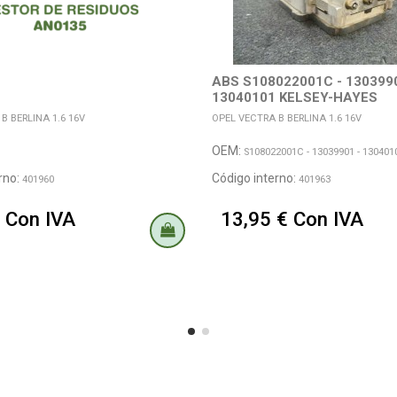
ABS S108022001C - 1303990
13040101 KELSEY-HAYES
B BERLINA 1.6 16V
OPEL VECTRA B BERLINA 1.6 16V
OEM:
S108022001C - 13039901 - 130401
rno:
Código interno:
401960
401963
 Con IVA
13,95 € Con IVA