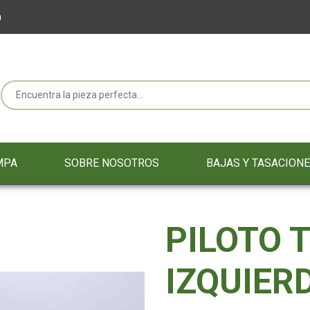
m
MPA
SOBRE NOSOTROS
BAJAS Y TASACION
PILOTO 
IZQUIER