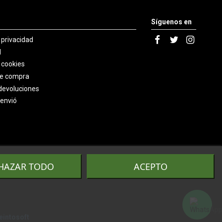
Síguenos en
e privacidad
l
e cookies
de compra
devoluciones
 envió
HAZAR TODO
ACEPTO
eintosoft