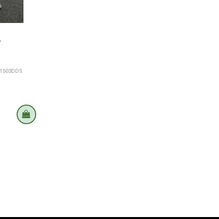
-
21503DDS