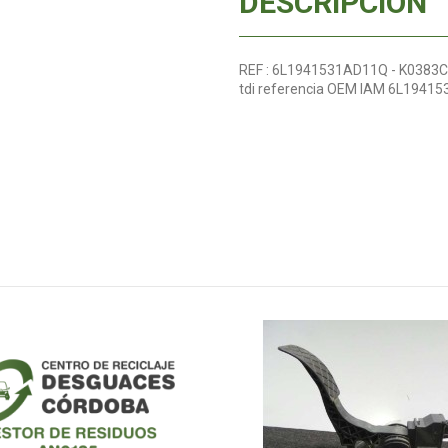
DESCRIPCIÓN
REF : 6L1941531AD11Q - K0383C - 
tdi referencia OEM IAM 6L1941