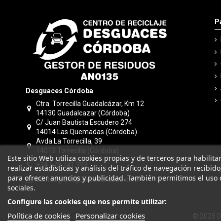
P
Desguaces Córdoba
Ctra. Torrecilla Guadalcázar, Km 12
14130 Guadalcazar (Córdoba)
C/ Juan Bautista Escudero 274
14014 Las Quemadas (Córdoba)
Avda.La Torrecilla, 39
14013 Torrecilla (Córdoba)
Este sitio Web utiliza cookies propias y de terceros para habilit
+34 678 741 393
realizar estadísticas y análisis del tráfico de navegación recibid
para ofrecer anuncios y publicidad. También permitimos el uso 
ventas@desguacescordoba.com
sociales.
Configure las cookies que nos permite utilizar:
Política de cookies
Personalizar cookies
© 2025 D