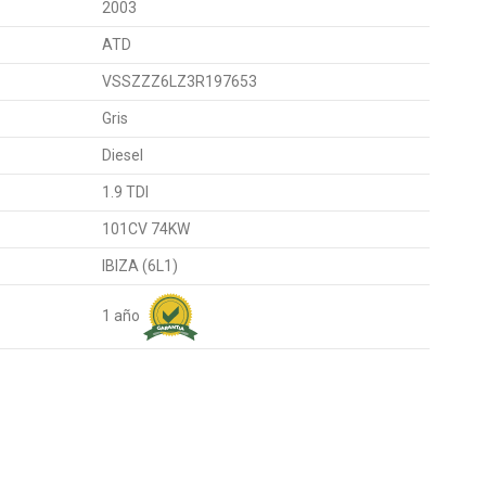
2003
ATD
VSSZZZ6LZ3R197653
Gris
Diesel
1.9 TDI
101CV 74KW
IBIZA (6L1)
1 año