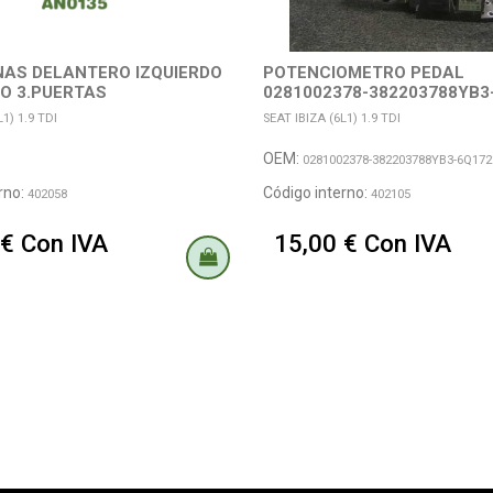
AS DELANTERO IZQUIERDO
POTENCIOMETRO PEDAL
O 3.PUERTAS
0281002378-382203788YB3
6Q1721503DDS...
1) 1.9 TDI
SEAT IBIZA (6L1) 1.9 TDI
OEM:
0281002378-382203788YB3-6Q17
rno:
Código interno:
402058
402105
 € Con IVA
15,00 € Con IVA