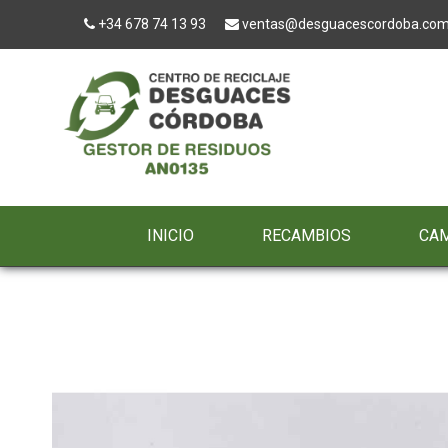
+34 678 74 13 93
ventas@desguacescordoba.co
INICIO
RECAMBIOS
CA