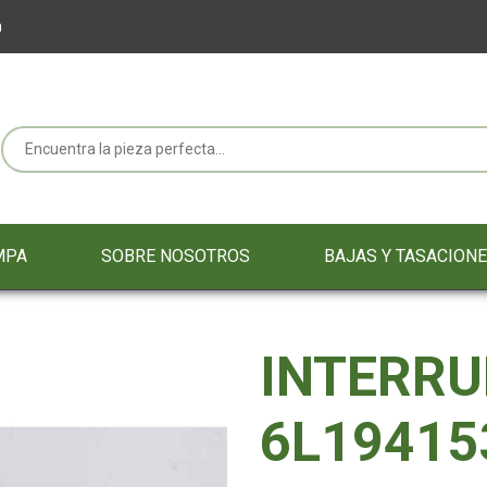
m
MPA
SOBRE NOSOTROS
BAJAS Y TASACION
INTERRU
6L19415