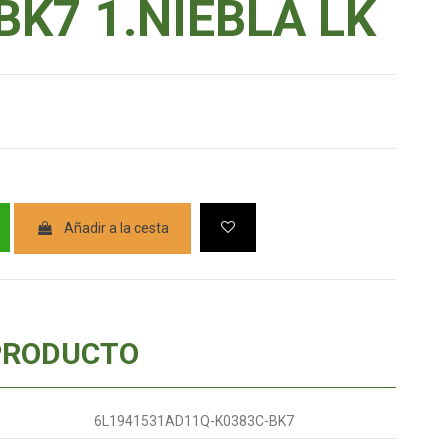
BK7 1.NIEBLA LK
Añadir a la cesta
PRODUCTO
6L1941531AD11Q-K0383C-BK7