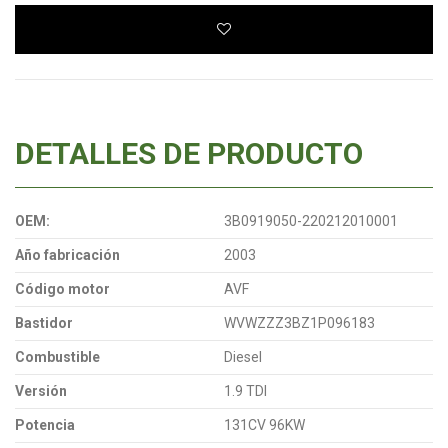
DETALLES DE PRODUCTO
OEM:
3B0919050-220212010001
Año fabricación
2003
Código motor
AVF
Bastidor
WVWZZZ3BZ1P096183
Combustible
Diesel
Versión
1.9 TDI
Potencia
131CV 96KW