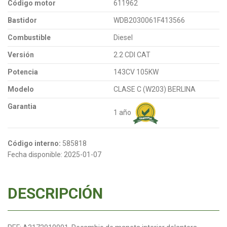
Código motor
611962
Bastidor
WDB2030061F413566
Combustible
Diesel
Versión
2.2 CDI CAT
Potencia
143CV 105KW
Modelo
CLASE C (W203) BERLINA
Garantia
1 año
Código interno:
585818
Fecha disponible:
2025-01-07
DESCRIPCIÓN