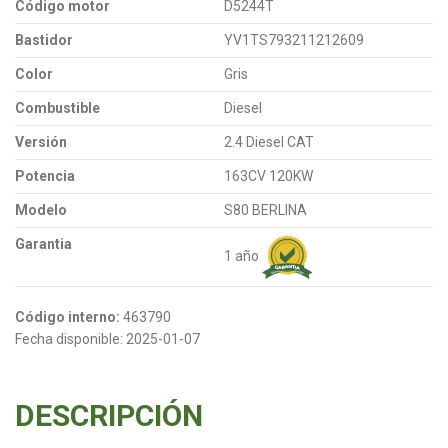
Código motor
D5244T
Bastidor
YV1TS793211212609
Color
Gris
Combustible
Diesel
Versión
2.4 Diesel CAT
Potencia
163CV 120KW
Modelo
S80 BERLINA
Garantia
1 año
Código interno:
463790
Fecha disponible:
2025-01-07
DESCRIPCIÓN