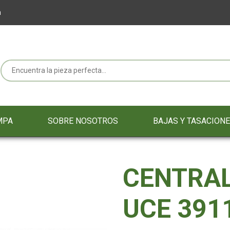
m
MPA
SOBRE NOSOTROS
BAJAS Y TASACION
CENTRAL
UCE 391