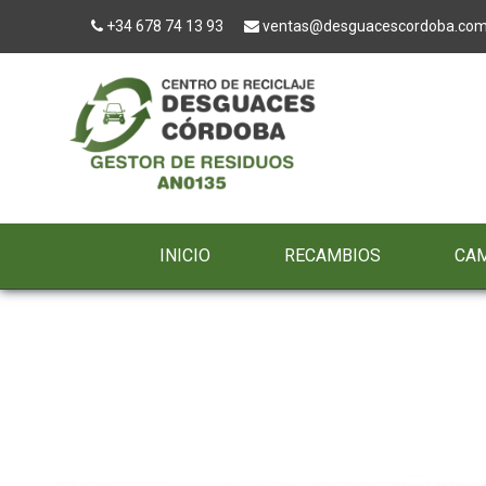
+34 678 74 13 93
ventas@desguacescordoba.co
INICIO
RECAMBIOS
CA