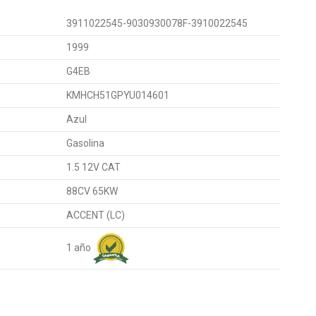
3911022545-9030930078F-3910022545
1999
G4EB
KMHCH51GPYU014601
Azul
Gasolina
1.5 12V CAT
88CV 65KW
ACCENT (LC)
1 año