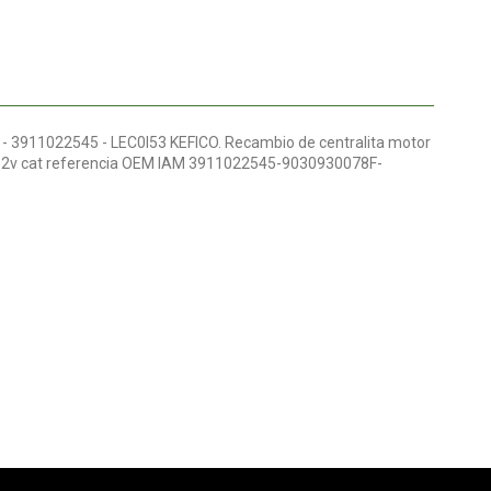
- 3911022545 - LEC0I53 KEFICO. Recambio de centralita motor
5 12v cat referencia OEM IAM 3911022545-9030930078F-