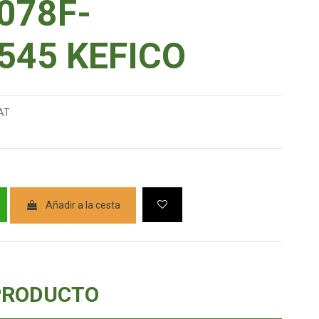
078F-
545 KEFICO
AT
Añadir a la cesta
PRODUCTO