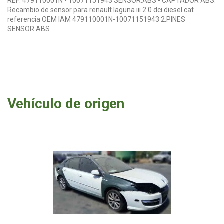
REF: 479110001N - 10071151943 SENSOR.ABS - CAPTADOR ABS.
Recambio de sensor para renault laguna iii 2.0 dci diesel cat
referencia OEM IAM 479110001N-10071151943 2.PINES
SENSOR.ABS
Vehículo de origen