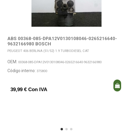
ABS 00368-085-DPA12V0130108046-0265216640-
9632166980 BOSCH
PEUGEOT 406 BERLINA (S1/S2) 1.9 TURBODIESEL CAT
OEM:
00368-085-DPA12V0130108046-0265216640-9632166980
Código interno:
375800
39,99 € Con IVA