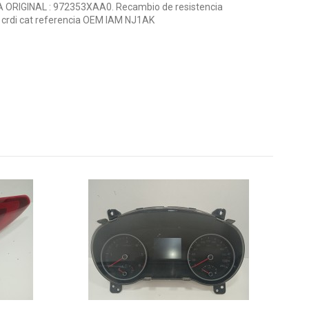
 ORIGINAL : 972353XAA0. Recambio de resistencia
6 crdi cat referencia OEM IAM NJ1AK