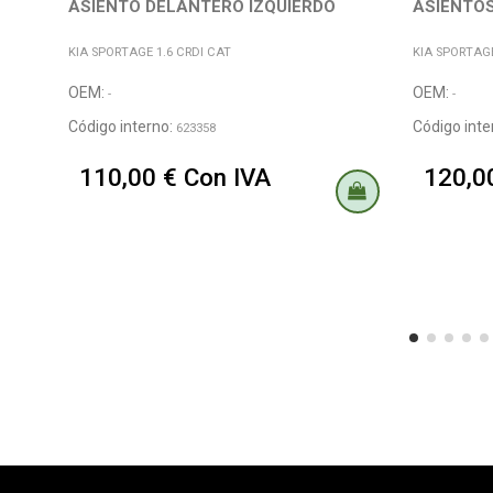
ASIENTO DELANTERO IZQUIERDO
ASIENTO
KIA SPORTAGE 1.6 CRDI CAT
KIA SPORTAGE
OEM:
OEM:
-
-
Código interno:
Código inte
623358
110,00 € Con IVA
120,0