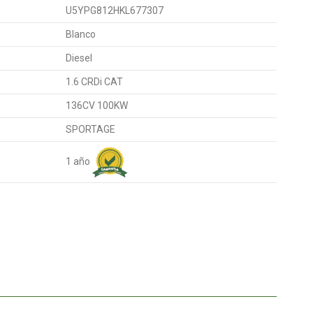
U5YPG812HKL677307
Blanco
Diesel
1.6 CRDi CAT
136CV 100KW
SPORTAGE
1 año