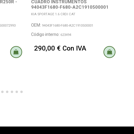
R250R -
CUADRO INSTRUMENTOS
GUA
94043F1680-F680-A2C1910500001
KIA SPORTAGE 1.6 CRDI CAT
KIA S
OEM:
OEM
2500072993
94043F1680-F680-A2C1910500001
Código interno:
Códi
623494
290,00 € Con IVA
39