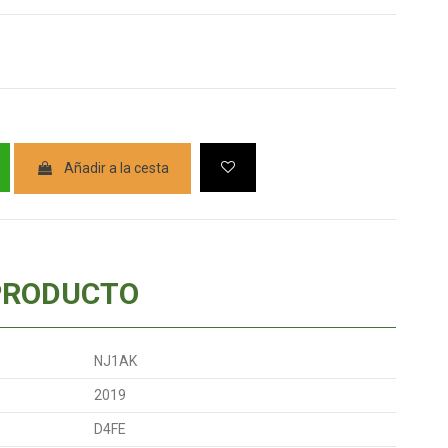
Añadir a la cesta
PRODUCTO
NJ1AK
2019
D4FE