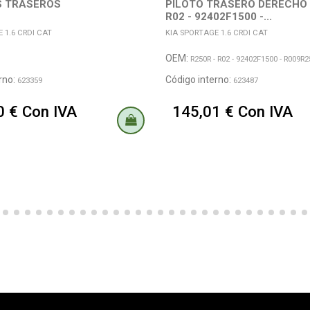
S TRASEROS
PILOTO TRASERO DERECHO 
R02 - 92402F1500 -...
 1.6 CRDI CAT
KIA SPORTAGE 1.6 CRDI CAT
OEM:
R250R - R02 - 92402F1500 - R009R
rno:
Código interno:
623359
623487
0 € Con IVA
145,01 € Con IVA