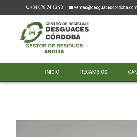
+34 678 74 13 93
ventas@desguacescordoba.co
INICIO
RECAMBIOS
CA