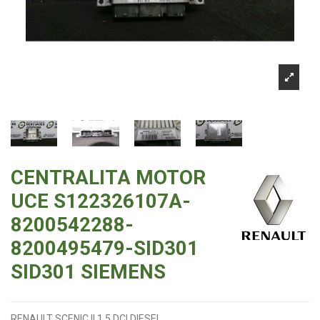
CENTRALITA MOTOR
UCE S122326107A-
8200542288-
8200495479-SID301
SID301 SIEMENS
RENAULT SCENIC II 1.5 DCI DIESEL