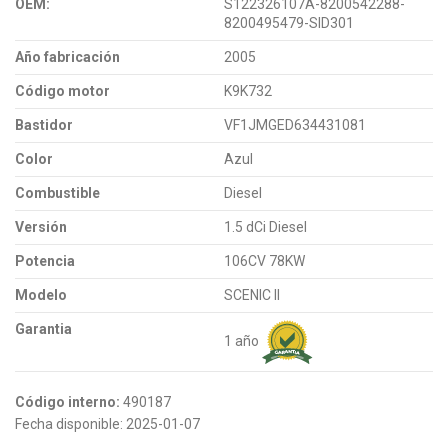
OEM:
S122326107A-8200542288-
8200495479-SID301
Año fabricación
2005
Código motor
K9K732
Bastidor
VF1JMGED634431081
Color
Azul
Combustible
Diesel
Versión
1.5 dCi Diesel
Potencia
106CV 78KW
Modelo
SCENIC II
Garantia
1 año
Código interno:
490187
Fecha disponible:
2025-01-07