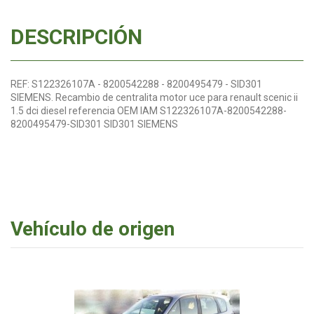
DESCRIPCIÓN
REF: S122326107A - 8200542288 - 8200495479 - SID301
SIEMENS. Recambio de centralita motor uce para renault scenic ii
1.5 dci diesel referencia OEM IAM S122326107A-8200542288-
8200495479-SID301 SID301 SIEMENS
Vehículo de origen