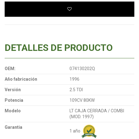
DETALLES DE PRODUCTO
OEM:
074130202Q
Año fabricación
1996
Versión
2.5 TDI
Potencia
109CV 80KW
Modelo
LT CAJA CERRADA / COMBI
(MOD. 1997)
Garantia
1 año