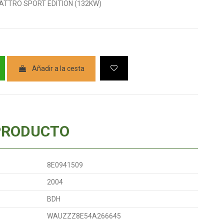
QUATTRO SPORT EDITION (132KW)
Añadir a la cesta
PRODUCTO
8E0941509
2004
BDH
WAUZZZ8E54A266645