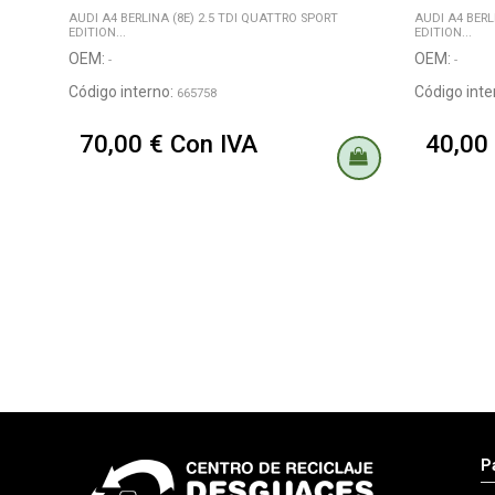
AUDI A4 BERLINA (8E) 2.5 TDI QUATTRO SPORT
AUDI A4 BERL
EDITION...
EDITION...
OEM:
OEM:
-
-
Código interno:
Código inte
665758
70,00 € Con IVA
40,00
P