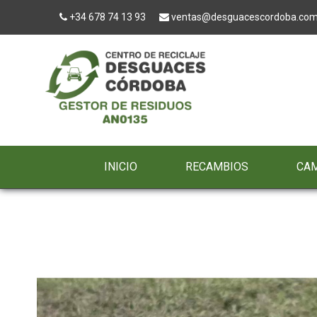
+34 678 74 13 93
ventas@desguacescordoba.co
INICIO
RECAMBIOS
CA