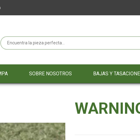
m
MPA
SOBRE NOSOTROS
BAJAS Y TASACION
WARNING