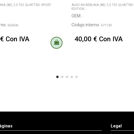
INA (8E) 2.5 TDI QUATTRO SPORT
AUDI A4 BERLINA (8E) 2.5 TDI QUATTR
EDITION...
OEM:
-
rno:
Código interno:
662636
671130
 € Con IVA
40,00 € Con IVA
áginas
Legal