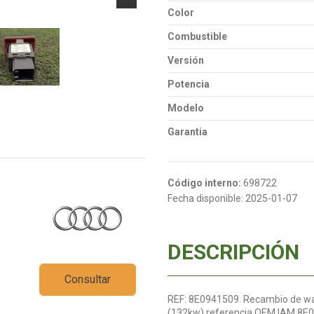
Color
Combustible
Versión
Potencia
Modelo
Garantia
Código interno:
698722
Fecha disponible:
2025-01-07
DESCRIPCIÓN
Consultar
REF: 8E0941509. Recambio de warni
(132kw) referencia OEM IAM 8E