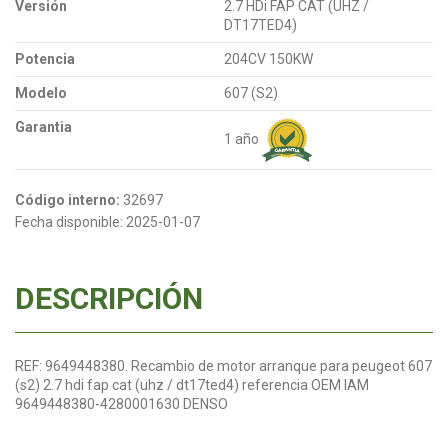
Versión
2.7 HDi FAP CAT (UHZ /
DT17TED4)
Potencia
204CV 150KW
Modelo
607 (S2)
Garantia
1 año
Código interno:
32697
Fecha disponible:
2025-01-07
DESCRIPCIÓN
REF: 9649448380. Recambio de motor arranque para peugeot 607
(s2) 2.7 hdi fap cat (uhz / dt17ted4) referencia OEM IAM
9649448380-4280001630 DENSO