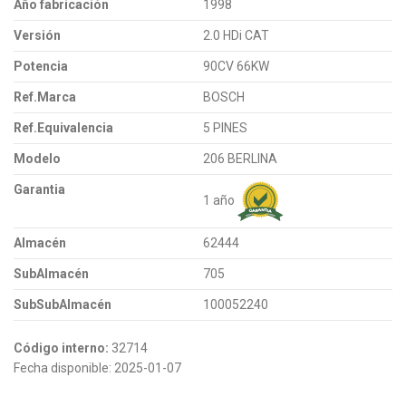
Año fabricación
1998
Versión
2.0 HDi CAT
Potencia
90CV 66KW
Ref.Marca
BOSCH
Ref.Equivalencia
5 PINES
Modelo
206 BERLINA
Garantia
1 año
Almacén
62444
SubAlmacén
705
SubSubAlmacén
100052240
Código interno:
32714
Fecha disponible:
2025-01-07