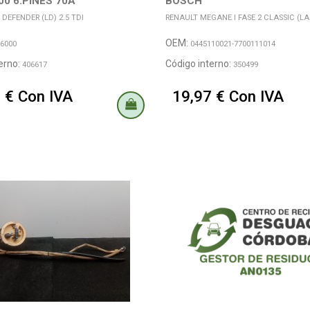
00 6.PINES 70A
BOSCH
DEFENDER (LD) 2.5 TDI
RENAULT MEGANE I FASE 2 CLASSIC (LA..)
OEM:
6000
0445110021-7700111014
erno:
Código interno:
406617
350499
 € Con IVA
19,97 € Con IVA