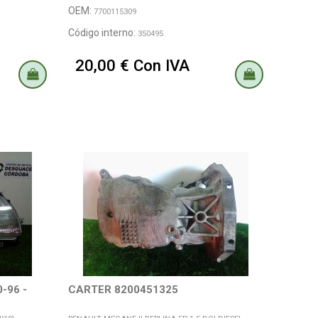
OEM:
7700115309
Código interno:
350495
20,00 € Con IVA
-96 -
CARTER 8200451325