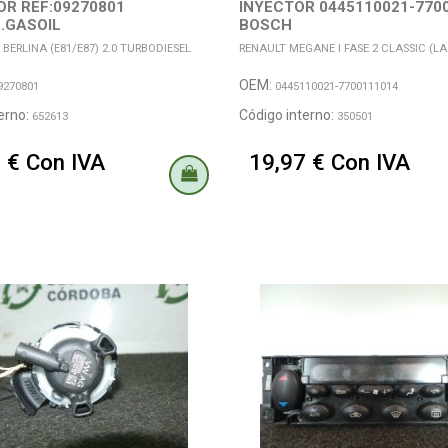
R REF:09270801
INYECTOR 0445110021-770
.GASOIL
BOSCH
 BERLINA (E81/E87) 2.0 TURBODIESEL
RENAULT MEGANE I FASE 2 CLASSIC (LA..)
OEM:
9270801
0445110021-7700111014
erno:
Código interno:
652613
350501
 € Con IVA
19,97 € Con IVA