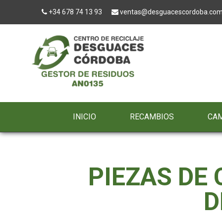
+34 678 74 13 93
ventas@desguacescordoba.co
INICIO
RECAMBIOS
CA
PIEZAS DE
D