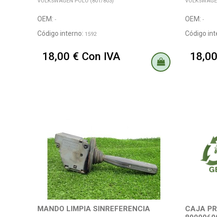
VOLKSWAGEN POLO (801/803)
VOLKSWAGEN
OEM:
OEM:
-
-
Código interno:
Código int
1592
18,00 € Con IVA
18,00
MANDO LIMPIA SINREFERENCIA
CAJA P