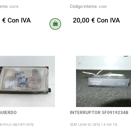
erno:
Código interno:
63478
63481
 € Con IVA
20,00 € Con IVA
QUIERDO
INTERRUPTOR 5F0919234B
 POLO (867/871/873)
SEAT LEON SC (5F5) 1.4 16V TSI