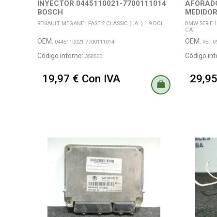
INYECTOR 0445110021-7700111014
AFORADO
BOSCH
MEDIDOR
RENAULT MEGANE I FASE 2 CLASSIC (LA..) 1.9 DCI...
BMW SERIE 1
CAT
OEM:
OEM:
0445110021-7700111014
REF:0
Código interno:
Código int
350500
19,97 € Con IVA
29,95