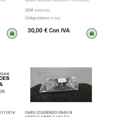
W10)
RENAULT MEGANE II BERLINA 5P 1.5 DCI DIESEL
OEM:
8200451325
Código interno:
577878
30,00 € Con IVA
0111014
FARO IZQUIERDO 084518