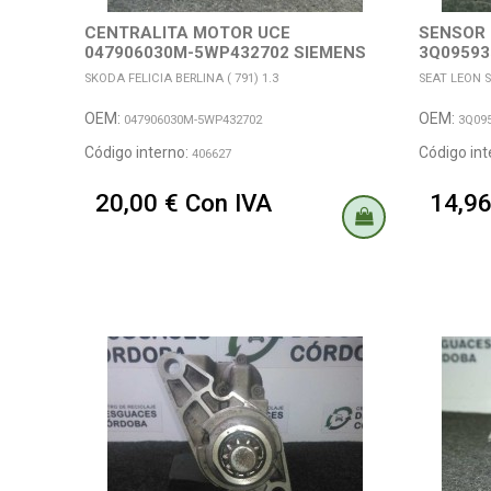
CENTRALITA MOTOR UCE
SENSOR 
047906030M-5WP432702 SIEMENS
3Q09593
100618
SKODA FELICIA BERLINA ( 791) 1.3
SEAT LEON SC
OEM:
OEM:
047906030M-5WP432702
3Q095
Código interno:
Código int
406627
20,00 € Con IVA
14,96