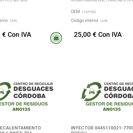
 POLO (801/803)
NISSAN PRIMERA BERL./FAMILIAR (P10/
OEM:
11521002
erno:
Código interno:
1593
1628
 € Con IVA
25,00 € Con IVA
RECALENTAMIENTO
INYECTOR 0445110021-770