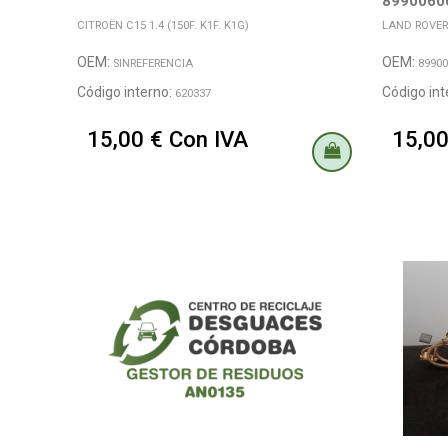
8990060
CITROËN C15 1.4 (150F. K1F. K1G)
LAND ROVER 
OEM:
OEM:
SINREFERENCIA
89900
Código interno:
Código int
620337
15,00 € Con IVA
15,00