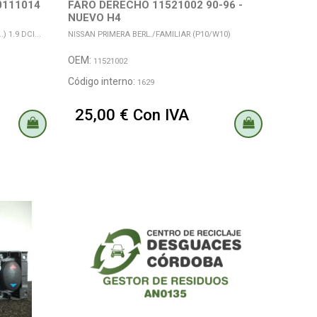
0111014
FARO DERECHO 11521002 90-96 -
NUEVO H4
 1.9 DCI...
NISSAN PRIMERA BERL./FAMILIAR (P10/W10)
OEM:
11521002
Código interno:
1629
25,00 € Con IVA