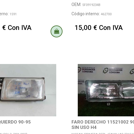
OEM:
5F0919234B
erno:
Código interno:
1591
462700
 € Con IVA
15,00 € Con IVA
QUIERDO 90-95
FARO DERECHO 11521002 90
SIN USO H4