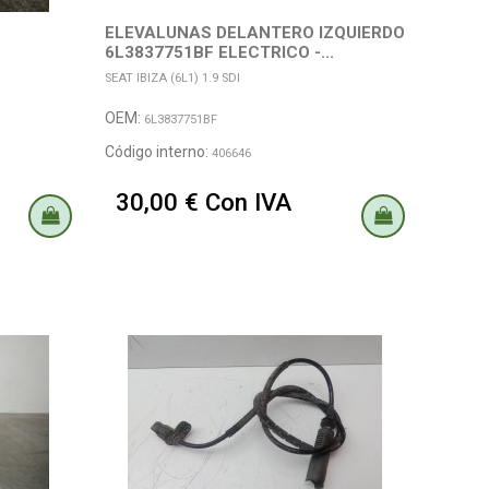
ELEVALUNAS DELANTERO IZQUIERDO
6L3837751BF ELECTRICO -...
SEAT IBIZA (6L1) 1.9 SDI
OEM:
6L3837751BF
Código interno:
406646
30,00 € Con IVA