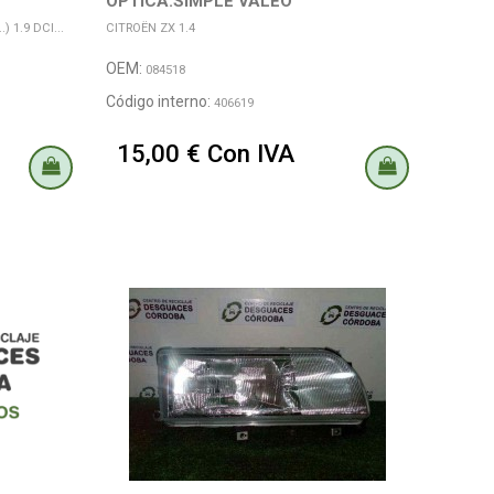
OPTICA.SIMPLE VALEO
 1.9 DCI...
CITROËN ZX 1.4
OEM:
084518
Código interno:
406619
15,00 € Con IVA