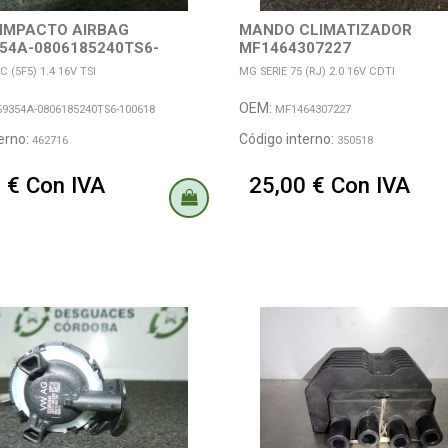
IMPACTO AIRBAG
MANDO CLIMATIZADOR
54A-0806185240TS6-
MF1464307227
 (5F5) 1.4 16V TSI
MG SERIE 75 (RJ) 2.0 16V CDTI
OEM:
9354A-0806185240TS6-100618
MF1464307227
erno:
Código interno:
462716
350518
 € Con IVA
25,00 € Con IVA