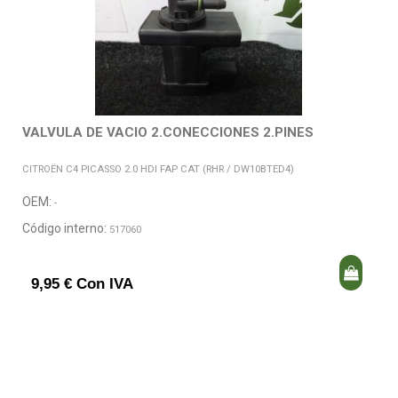
VALVULA DE VACIO 2.CONECCIONES 2.PINES
CITROËN C4 PICASSO 2.0 HDI FAP CAT (RHR / DW10BTED4)
OEM:
-
Código interno:
517060
9,95 € Con IVA