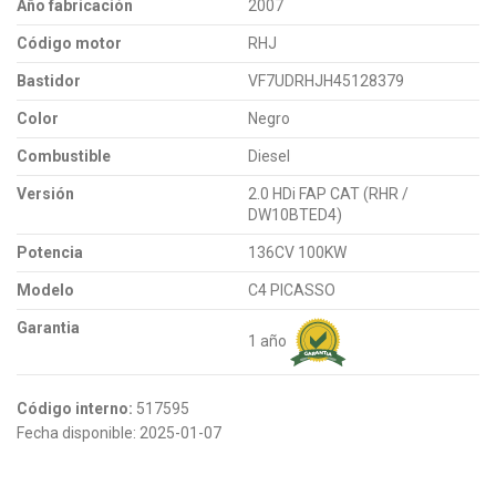
Año fabricación
2007
Código motor
RHJ
Bastidor
VF7UDRHJH45128379
Color
Negro
Combustible
Diesel
Versión
2.0 HDi FAP CAT (RHR /
DW10BTED4)
Potencia
136CV 100KW
Modelo
C4 PICASSO
Garantia
1 año
Código interno:
517595
Fecha disponible:
2025-01-07