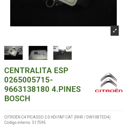
CENTRALITA ESP
0265005715-
9663138180 4.PINES
BOSCH
CITROËN C4 PICASSO 2.0 HDI FAP CAT (RHR / DW10BTED4)
Código interno:
517595