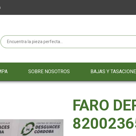
m
MPA
SOBRE NOSOTROS
BAJAS Y TASACION
FARO DE
8200236