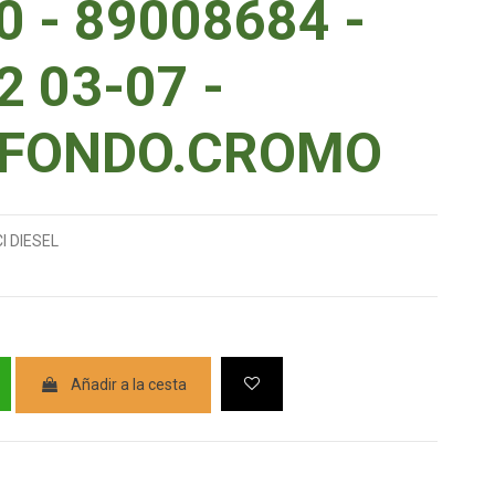
 - 89008684 -
 03-07 -
 FONDO.CROMO
I DIESEL
Añadir a la cesta