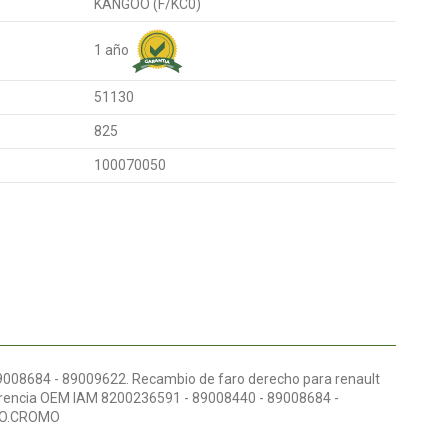
KANGOO (F/KC0)
1 año
51130
825
100070050
9008684 - 89009622. Recambio de faro derecho para renault
eferencia OEM IAM 8200236591 - 89008440 - 89008684 -
DO.CROMO