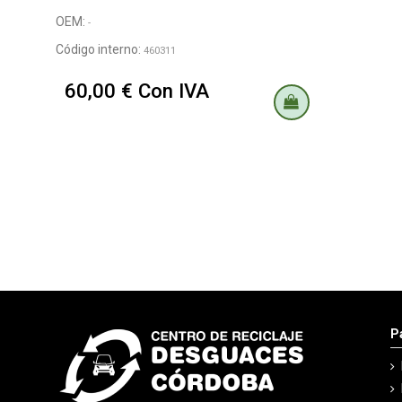
OEM:
-
Código interno:
460311
60,00 € Con IVA
P