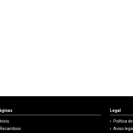
áginas
Legal
Inicio
Política d
Recambios
Aviso lega