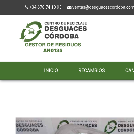
+34 678 74 13 93
ventas@desguacescordoba.co
INICIO
RECAMBIOS
CA