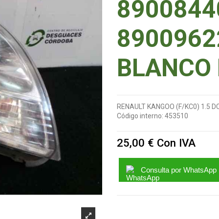
89008440
89009622
BLANCO
RENAULT KANGOO (F/KC0) 1.5 DC
Código interno:
453510
25,00 €
Con IVA
Consulta por WhatsApp