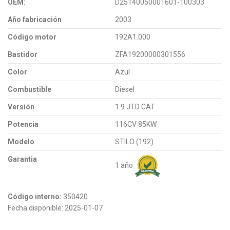
OEM:
D25140050001601-100303
Año fabricación
2003
Código motor
192A1.000
Bastidor
ZFA19200000301556
Color
Azul
Combustible
Diesel
Versión
1.9 JTD CAT
Potencia
116CV 85KW
Modelo
STILO (192)
Garantia
1 año
Código interno:
350420
Fecha disponible:
2025-01-07