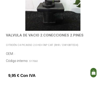
VALVULA DE VACIO 2.CONECCIONES 2.PINES
CITROËN C4 PICASSO 2.0 HDI FAP CAT (RHR / DW10BTED4)
OEM:
-
Código interno:
517060
9,95 € Con IVA