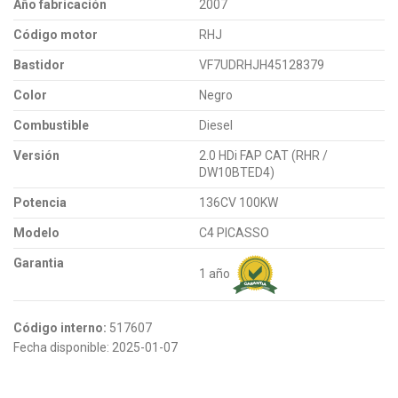
Año fabricación
2007
Código motor
RHJ
Bastidor
VF7UDRHJH45128379
Color
Negro
Combustible
Diesel
Versión
2.0 HDi FAP CAT (RHR /
DW10BTED4)
Potencia
136CV 100KW
Modelo
C4 PICASSO
Garantia
1 año
Código interno:
517607
Fecha disponible:
2025-01-07