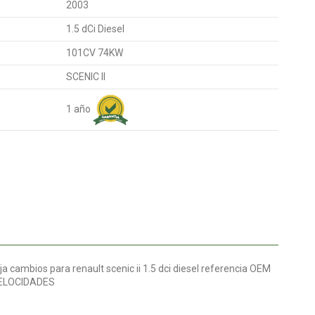
2003
1.5 dCi Diesel
101CV 74KW
SCENIC II
1 año
cambios para renault scenic ii 1.5 dci diesel referencia OEM
VELOCIDADES