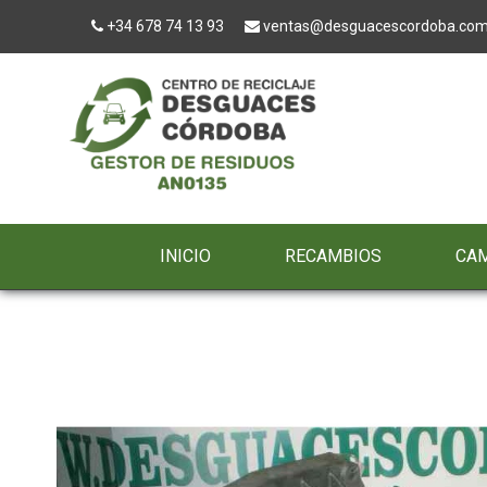
+34 678 74 13 93
ventas@desguacescordoba.co
INICIO
RECAMBIOS
CA