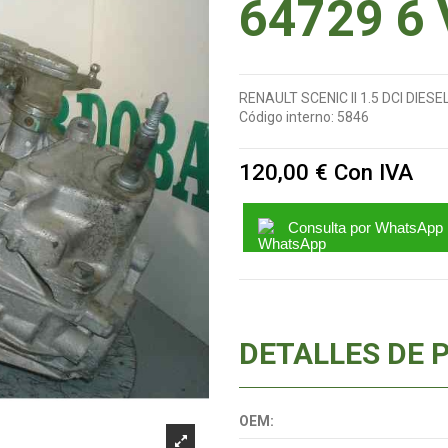
64729 6
RENAULT SCENIC II 1.5 DCI DIESE
Código interno:
5846
120,00 €
Con IVA
Consulta por WhatsApp
DETALLES DE 
OEM: