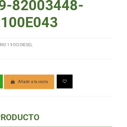
9-82003448-
100E043
O 1.9 DCI DIESEL
Añadir a la cesta
PRODUCTO