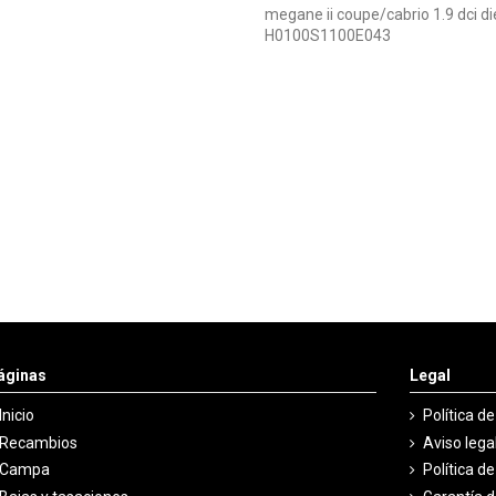
megane ii coupe/cabrio 1.9 dci 
H0100S1100E043
áginas
Legal
Inicio
Política d
Recambios
Aviso lega
Campa
Política d