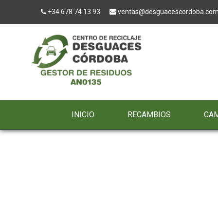
+34 678 74 13 93
ventas@desguacescordoba.co
INICIO
RECAMBIOS
CA