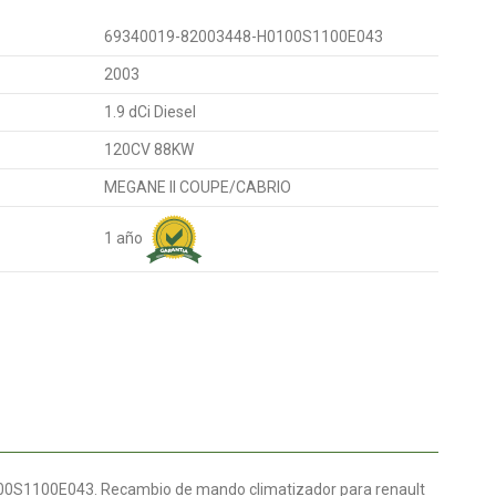
69340019-82003448-H0100S1100E043
2003
1.9 dCi Diesel
120CV 88KW
MEGANE II COUPE/CABRIO
1 año
00S1100E043. Recambio de mando climatizador para renault