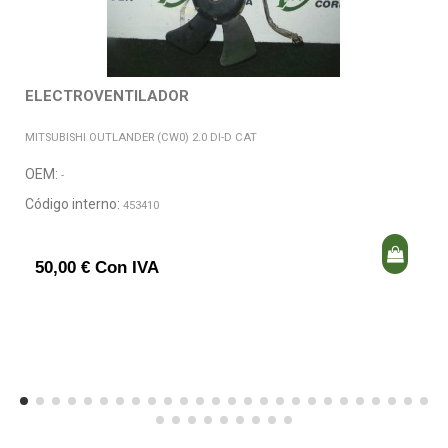
ELECTROVENTILADOR
MITSUBISHI OUTLANDER (CW0) 2.0 DI-D CAT
OEM:
-
Código interno:
453410
50,00 € Con IVA