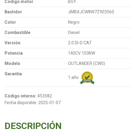
Código motor
BSY
Bastidor
JMBXJCW8W7Z903560
Color
Negro
Combustible
Diesel
Versión
2.0 DI-D CAT
Potencia
140CV 103KW
Modelo
OUTLANDER (CW0)
Garantia
1 año
Código interno:
453582
Fecha disponible:
2025-01-07
DESCRIPCIÓN