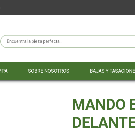
m
MPA
SOBRE NOSOTROS
BAJAS Y TASACION
MANDO 
DELANT