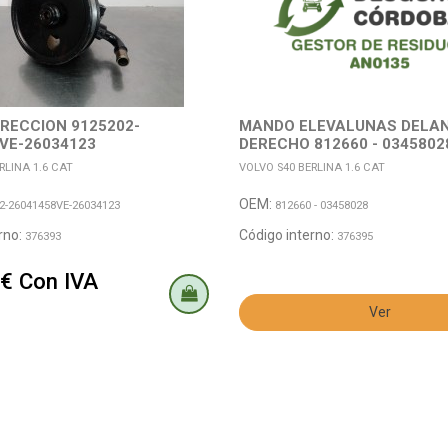
RECCION 9125202-
MANDO ELEVALUNAS DELA
VE-26034123
DERECHO 812660 - 0345802
RLINA 1.6 CAT
VOLVO S40 BERLINA 1.6 CAT
OEM:
2-26041458VE-26034123
812660 - 03458028
rno:
Código interno:
376393
376395
 € Con IVA
Ver