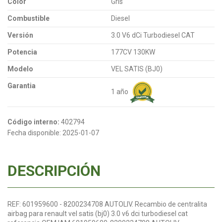
Color
Gris
Combustible
Diesel
Versión
3.0 V6 dCi Turbodiesel CAT
Potencia
177CV 130KW
Modelo
VEL SATIS (BJ0)
Garantia
1 año
Código interno:
402794
Fecha disponible:
2025-01-07
DESCRIPCIÓN
REF: 601959600 - 8200234708 AUTOLIV. Recambio de centralita
airbag para renault vel satis (bj0) 3.0 v6 dci turbodiesel cat