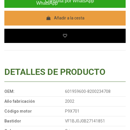
Consulta por WhatsApp
Añadir a la cesta
DETALLES DE PRODUCTO
OEM:
601959600-8200234708
Año fabricación
2002
Código motor
P9X701
Bastidor
VF1BJ0J0B27141851