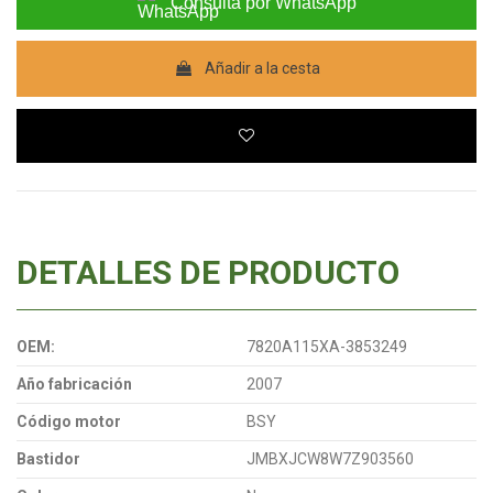
Consulta por WhatsApp
Añadir a la cesta
DETALLES DE PRODUCTO
OEM:
7820A115XA-3853249
Año fabricación
2007
Código motor
BSY
Bastidor
JMBXJCW8W7Z903560