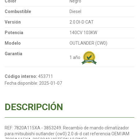
Color
Negro
Combustible
Diesel
Versión
2.0 DI-D CAT
Potencia
140CV 103KW
Modelo
OUTLANDER (CW0)
Garantia
1 año
Código interno:
453711
Fecha disponible:
2025-01-07
DESCRIPCIÓN
REF: 7820A115XA - 3853249. Recambio de mando climatizador
para mitsubishi outlander (cw0) 2.0 di-d cat referencia OEM IAM