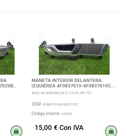
ERA
MANETA INTERIOR DELANTERA
MOD
020B...
IZQUIERDA 4F0837019-4F0837019C...
4F0
AUDI A6 BERLINA (4F2) 3.0 V6 24V TDI
AUDI 
OEM:
OEM
4F0837019-4F0837019C
Código interno:
Códi
623641
15,00 € Con IVA
24