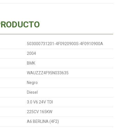
PRODUCTO
503000731201-4F0920900S-4F0910900A
2004
BMK
WAUZZZ4F95N033635
Negro
Diesel
3.0 V6 24V TDI
225CV 165KW
A6 BERLINA (4F2)