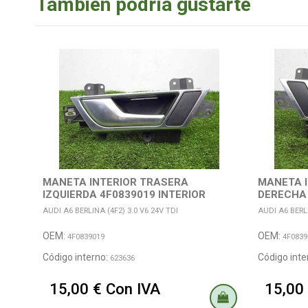
También podría gustarte
MANETA INTERIOR TRASERA
MANETA 
IZQUIERDA 4F0839019 INTERIOR
DERECHA 
CROMADA
CROMAD
AUDI A6 BERLINA (4F2) 3.0 V6 24V TDI
AUDI A6 BERLI
OEM:
OEM:
4F0839019
4F0839
Código interno:
Código inte
623636
15,00 € Con IVA
15,00