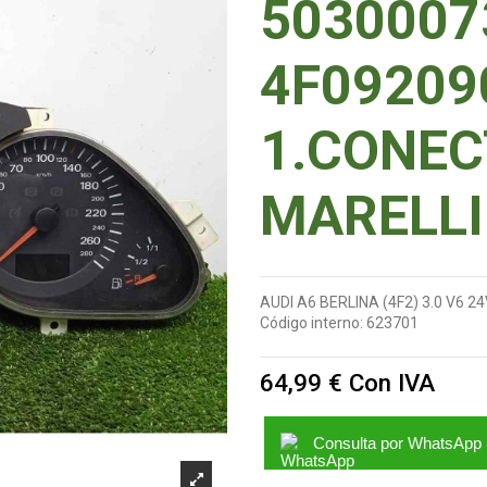
5030007
4F09209
1.CONEC
MARELLI
AUDI A6 BERLINA (4F2) 3.0 V6 24
Código interno:
623701
64,99 €
Con IVA
Consulta por WhatsApp