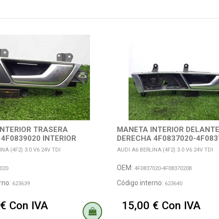
INTERIOR TRASERA
MANETA INTERIOR DELANT
4F0839020 INTERIOR
DERECHA 4F0837020-4F0837
A
NA (4F2) 3.0 V6 24V TDI
AUDI A6 BERLINA (4F2) 3.0 V6 24V TDI
OEM:
020
4F0837020-4F0837020B
rno:
Código interno:
623639
623640
 € Con IVA
15,00 € Con IVA