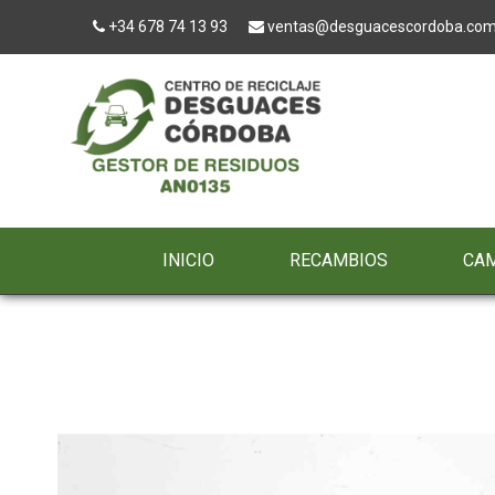
+34 678 74 13 93
ventas@desguacescordoba.co
INICIO
RECAMBIOS
CA