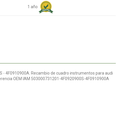
1 año
 - 4F0910900A. Recambio de cuadro instrumentos para audi
i referencia OEM IAM 503000731201-4F0920900S-4F0910900A