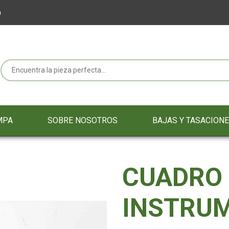
m
MPA
SOBRE NOSOTROS
BAJAS Y TASACION
CUADRO
INSTRU