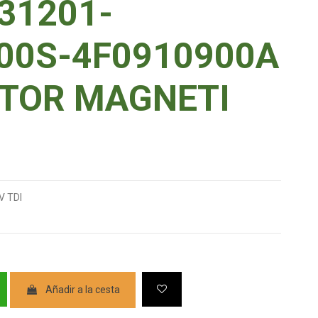
31201-
00S-4F0910900A
TOR MAGNETI
V TDI
Añadir a la cesta