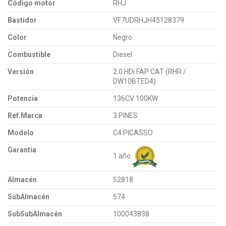
Código motor
RHJ
Bastidor
VF7UDRHJH45128379
Color
Negro
Combustible
Diesel
Versión
2.0 HDi FAP CAT (RHR /
DW10BTED4)
Potencia
136CV 100KW
Ref.Marca
3.PINES
Modelo
C4 PICASSO
Garantia
1 año
Almacén
52818
SubAlmacén
574
SubSubAlmacén
100043838