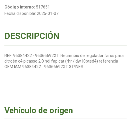
Código interno:
517651
Fecha disponible:
2025-01-07
DESCRIPCIÓN
REF: 96384422 - 96366692XT. Recambio de regulador faros para
citroën c4 picasso 2.0 hdi fap cat (rhr / dw10bted4) referencia
OEM IAM 96384422 - 96366692XT 3.PINES
Vehículo de origen