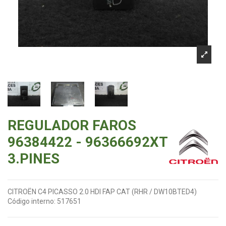
REGULADOR FAROS
96384422 - 96366692XT
3.PINES
CITROËN C4 PICASSO 2.0 HDI FAP CAT (RHR / DW10BTED4)
Código interno:
517651