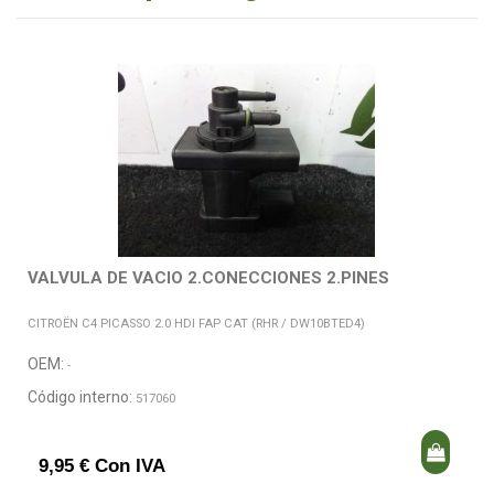
VALVULA DE VACIO 2.CONECCIONES 2.PINES
CITROËN C4 PICASSO 2.0 HDI FAP CAT (RHR / DW10BTED4)
OEM:
-
Código interno:
517060
9,95 € Con IVA