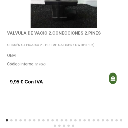
VALVULA DE VACIO 2.CONECCIONES 2.PINES
CITROËN C4 PICASSO 2.0 HDI FAP CAT (RHR / DW10BTED4)
OEM:
-
Código interno:
517060
9,95 € Con IVA