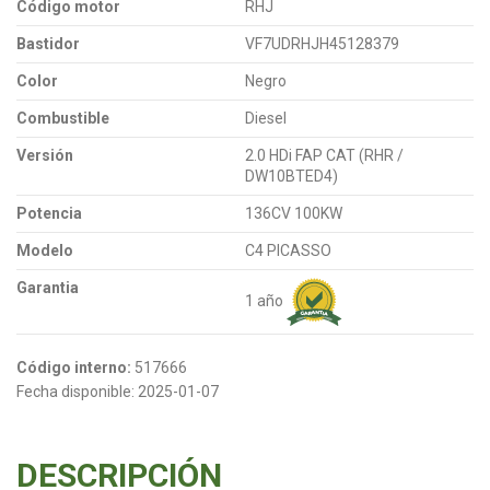
Código motor
RHJ
Bastidor
VF7UDRHJH45128379
Color
Negro
Combustible
Diesel
Versión
2.0 HDi FAP CAT (RHR /
DW10BTED4)
Potencia
136CV 100KW
Modelo
C4 PICASSO
Garantia
1 año
Código interno:
517666
Fecha disponible:
2025-01-07
DESCRIPCIÓN