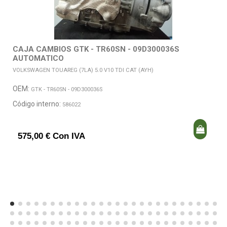
CAJA CAMBIOS GTK - TR60SN - 09D300036S
AUTOMATICO
VOLKSWAGEN TOUAREG (7LA) 5.0 V10 TDI CAT (AYH)
OEM:
GTK - TR60SN - 09D300036S
Código interno:
586022
575,00 € Con IVA