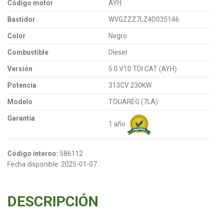
Código motor
AYH
Bastidor
WVGZZZ7LZ4D035146
Color
Negro
Combustible
Diesel
Versión
5.0 V10 TDI CAT (AYH)
Potencia
313CV 230KW
Modelo
TOUAREG (7LA)
Garantia
1 año
Código interno:
586112
Fecha disponible:
2025-01-07
DESCRIPCIÓN