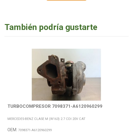
También podría gustarte
TURBOCOMPRESOR 7098371-A6120960299
MERCEDES-BENZ CLASE M (W163) 2.7 CDI 20V CAT
OEM:
7098371-A6120960299