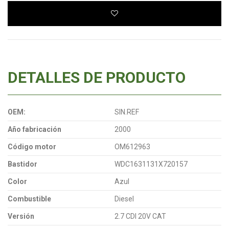
DETALLES DE PRODUCTO
OEM:
SIN.REF
Año fabricación
2000
Código motor
OM612963
Bastidor
WDC1631131X720157
Color
Azul
Combustible
Diesel
Versión
2.7 CDI 20V CAT