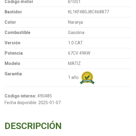
Código motor
B10S1
Bastidor
KL1KF480J8C468877
Color
Naranja
Combustible
Gasolina
Versión
1.0 CAT
Potencia
67CV 49KW
Modelo
MATIZ
Garantia
1 año
Código interno:
490485
Fecha disponible:
2025-01-07
DESCRIPCIÓN