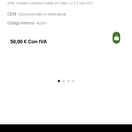
OPEL VIVARO FURGÓN/COMBI (07.2006 =>) 2.0 16V CDTI
OEM:
75693-K095-888151-59884-8653B
Código interno:
402937
50,00 € Con IVA