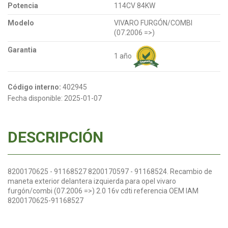
Potencia
114CV 84KW
Modelo
VIVARO FURGÓN/COMBI
(07.2006 =>)
Garantia
1 año
Código interno:
402945
Fecha disponible:
2025-01-07
DESCRIPCIÓN
8200170625 - 91168527 8200170597 - 91168524. Recambio de
maneta exterior delantera izquierda para opel vivaro
furgón/combi (07.2006 =>) 2.0 16v cdti referencia OEM IAM
8200170625-91168527