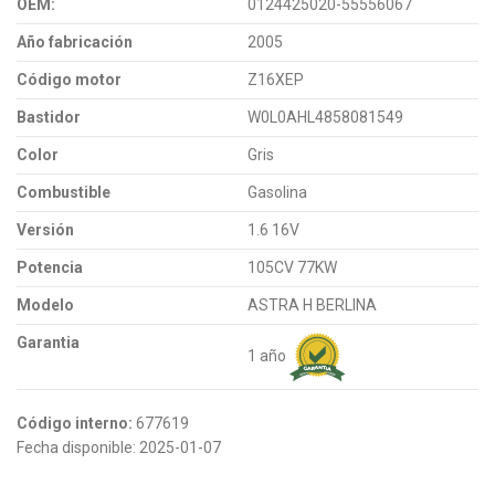
OEM:
0124425020-55556067
Año fabricación
2005
Código motor
Z16XEP
Bastidor
W0L0AHL4858081549
Color
Gris
Combustible
Gasolina
Versión
1.6 16V
Potencia
105CV 77KW
Modelo
ASTRA H BERLINA
Garantia
1 año
Código interno:
677619
Fecha disponible:
2025-01-07