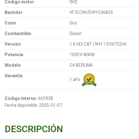
Código motor
9HZ
Bastidor
VF7LC9HZH9Y536855
Color
Gris
Combustible
Diesel
Versión
1.6 HDi CAT (9HY / DV6TED4)
Potencia
109CV 80KW
Modelo
C4 BERLINA
Garantia
1 año
Código interno:
665928
Fecha disponible:
2025-01-07
DESCRIPCIÓN