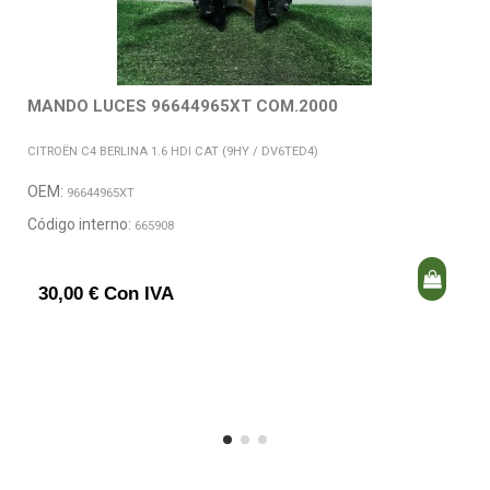
MANDO LUCES 96644965XT COM.2000
CITROËN C4 BERLINA 1.6 HDI CAT (9HY / DV6TED4)
OEM:
96644965XT
Código interno:
665908
30,00 € Con IVA