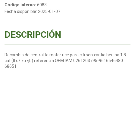
Código interno:
6083
Fecha disponible:
2025-01-07
DESCRIPCIÓN
Recambio de centralita motor uce para citroën xantia berlina 1.8
cat (lfx / xu7jb) referencia OEM IAM 0261203795-9616546480
68651