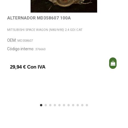
ALTERNADOR MD358607 100A
MITSUBISHI SPACE WAGON (N80/N90) 2.4 GDI CAT
OEM:
MD358607
Código interno:
376660
29,94 € Con IVA