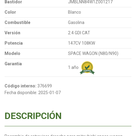
Bastidor
JMBLNN84W1Z001217
Color
Blanco
Combustible
Gasolina
Versión
2.4 GDI CAT
Potencia
147CV 108KW
Modelo
SPACE WAGON (N80/N90)
Garantia
1 año
Código interno:
376699
Fecha disponible:
2025-01-07
DESCRIPCIÓN