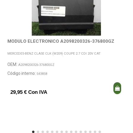
MODULO ELECTRONICO A2098200326-376800GZ
MERCEDES-BENZ CLASE CLK (W209) COUPE 2.7 CDI 20V CAT
OEM:
A2098200326-376800GZ
Código interno:
543858
29,95 € Con IVA