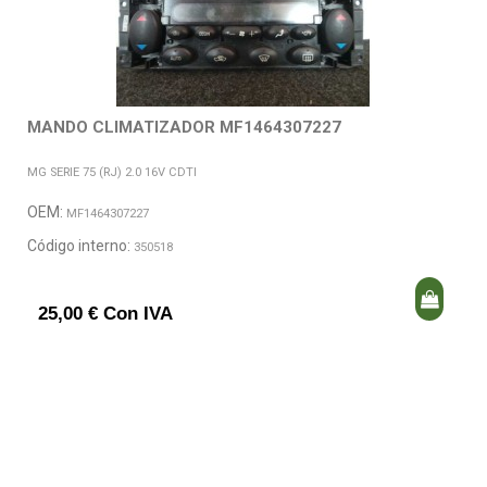
MANDO CLIMATIZADOR MF1464307227
MG SERIE 75 (RJ) 2.0 16V CDTI
OEM:
MF1464307227
Código interno:
350518
25,00 € Con IVA