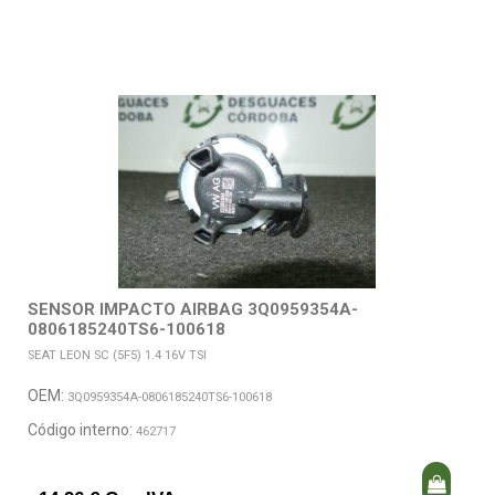
SENSOR IMPACTO AIRBAG 3Q0959354A-
0806185240TS6-100618
SEAT LEON SC (5F5) 1.4 16V TSI
OEM:
3Q0959354A-0806185240TS6-100618
Código interno:
462717