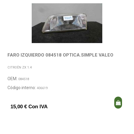
FARO IZQUIERDO 084518 OPTICA.SIMPLE VALEO
CITROËN ZX 1.4
OEM:
084518
Código interno:
406619
15,00 € Con IVA