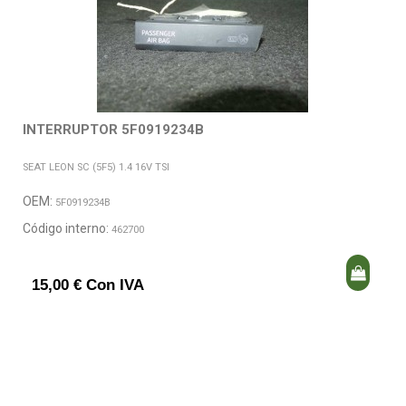
INTERRUPTOR 5F0919234B
SEAT LEON SC (5F5) 1.4 16V TSI
OEM:
5F0919234B
Código interno:
462700
15,00 € Con IVA