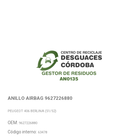
ANILLO AIRBAG 9627226880
PEUGEOT 406 BERLINA (S1/S2)
OEM:
9627226880
Código interno:
63478