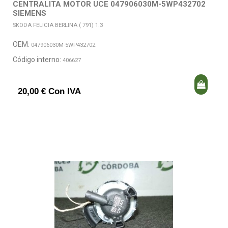
CENTRALITA MOTOR UCE 047906030M-5WP432702
SIEMENS
SKODA FELICIA BERLINA ( 791) 1.3
OEM:
047906030M-5WP432702
Código interno:
406627
20,00 € Con IVA