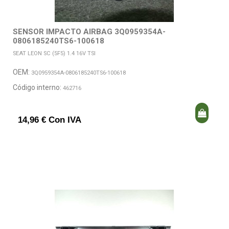
SENSOR IMPACTO AIRBAG 3Q0959354A-
0806185240TS6-100618
SEAT LEON SC (5F5) 1.4 16V TSI
OEM:
3Q0959354A-0806185240TS6-100618
Código interno:
462716
14,96 € Con IVA