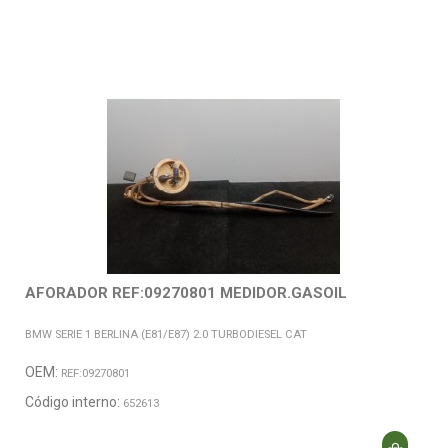
AFORADOR REF:09270801 MEDIDOR.GASOIL
BMW SERIE 1 BERLINA (E81/E87) 2.0 TURBODIESEL CAT
OEM:
REF:09270801
Código interno:
652613