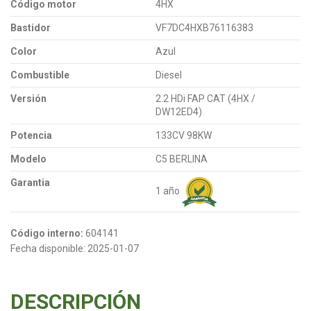
Código motor
4HX
Bastidor
VF7DC4HXB76116383
Color
Azul
Combustible
Diesel
Versión
2.2 HDi FAP CAT (4HX /
DW12ED4)
Potencia
133CV 98KW
Modelo
C5 BERLINA
Garantia
1 año
Código interno:
604141
Fecha disponible:
2025-01-07
DESCRIPCIÓN