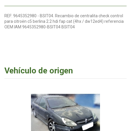
REF: 9645352980 - BSIT04. Recambio de centralita check control
para citroën c5 berlina 2.2 hdi fap cat (4hx / dw12ed4) referencia
OEM IAM 9645352980-BSIT04 BSIT04
Vehículo de origen