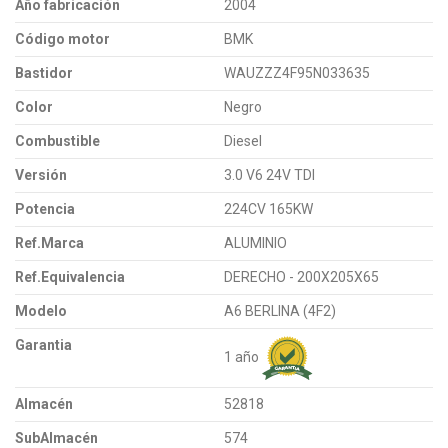
Año fabricación
2004
Código motor
BMK
Bastidor
WAUZZZ4F95N033635
Color
Negro
Combustible
Diesel
Versión
3.0 V6 24V TDI
Potencia
224CV 165KW
Ref.Marca
ALUMINIO
Ref.Equivalencia
DERECHO - 200X205X65
Modelo
A6 BERLINA (4F2)
Garantia
1 año
Almacén
52818
SubAlmacén
574