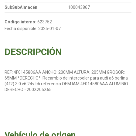
SubSubAlmacén
100043867
Código interno:
623752
Fecha disponible:
2025-01-07
DESCRIPCIÓN
REF: 4F0145806AA ANCHO: 200MM ALTURA: 205MM GROSOR:
65MM *DERECHO*. Recambio de intercooler para audi a6 berlina
(4f2) 3.0 v6 24v tdi referencia OEM IAM 4F0145806AA ALUMINIO
DERECHO - 200X205X65
Vehículo de origen