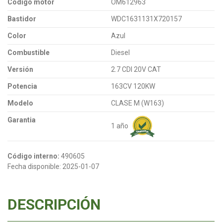
Código motor
OM612963
Bastidor
WDC1631131X720157
Color
Azul
Combustible
Diesel
Versión
2.7 CDI 20V CAT
Potencia
163CV 120KW
Modelo
CLASE M (W163)
Garantia
1 año
Código interno:
490605
Fecha disponible:
2025-01-07
DESCRIPCIÓN