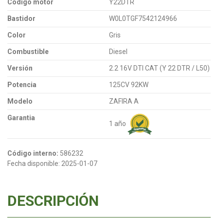
Código motor
Y22DTR
Bastidor
W0L0TGF7542124966
Color
Gris
Combustible
Diesel
Versión
2.2 16V DTI CAT (Y 22 DTR / L50)
Potencia
125CV 92KW
Modelo
ZAFIRA A
Garantia
1 año
Código interno:
586232
Fecha disponible:
2025-01-07
DESCRIPCIÓN