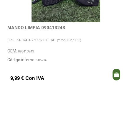
MANDO LIMPIA 090413243
OPEL ZAFIRA A 2.2 16V DTI CAT (Y 22 DTR / L50)
OEM:
090413243
Código interno:
586216
9,99 € Con IVA