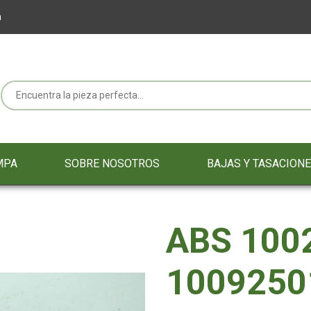
m
MPA
SOBRE NOSOTROS
BAJAS Y TASACION
ABS 100
1009250