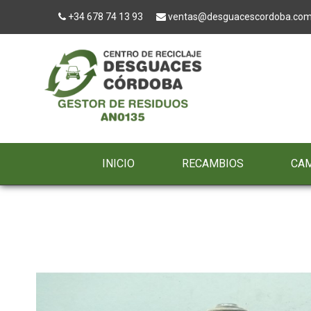
+34 678 74 13 93
ventas@desguacescordoba.co
INICIO
RECAMBIOS
CA