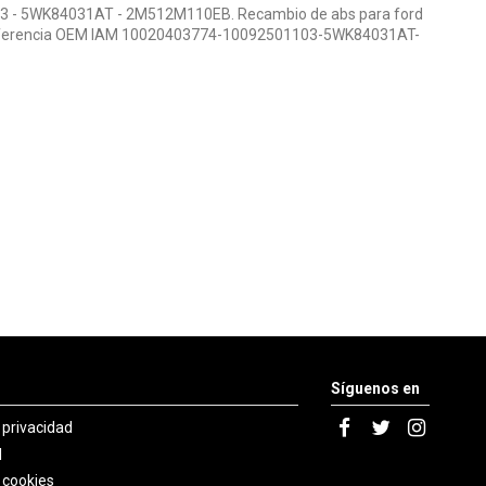
3 - 5WK84031AT - 2M512M110EB. Recambio de abs para ford
at referencia OEM IAM 10020403774-10092501103-5WK84031AT-
Síguenos en
e privacidad
l
e cookies