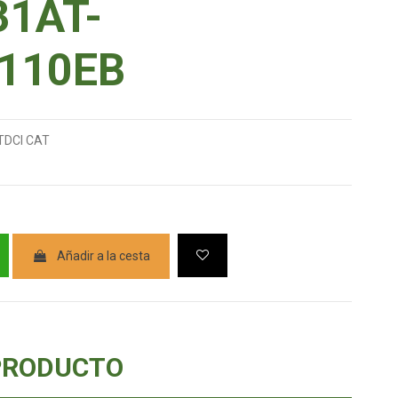
1AT-
110EB
TDCI CAT
Añadir a la cesta
PRODUCTO