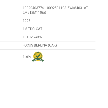
10020403774-10092501103-5WK84031AT-
2M512M110EB
1998
1.8 TDCi CAT
101CV 74KW
FOCUS BERLINA (CAK)
1 año