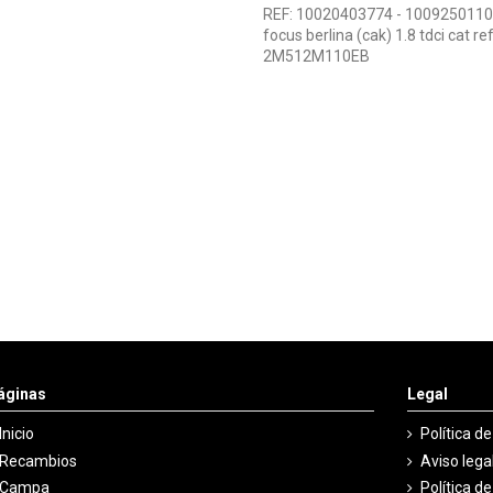
REF: 10020403774 - 1009250110
focus berlina (cak) 1.8 tdci c
2M512M110EB
áginas
Legal
Inicio
Política d
Recambios
Aviso lega
Campa
Política d